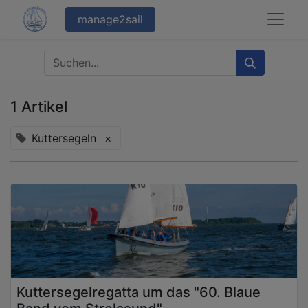
manage2sail
1 Artikel
Kuttersegeln
×
Kuttersegelregatta um das "60. Blaue