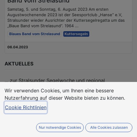
Band vom Strelasund"
Samstag, 5. und Sonntag, 6. August 2023 Am ersten
Augustwochenende 2023 ist der Seesportclub „Hanse“ e.V,
Stralsunder wieder Ausrichter der Kuttersegelregatta um das
„Blaue Band vom Strelasund“. 1964 ...
Blaues Band vom Strelasund
Kuttersegeln
06.04.2023
AKTUELLES
... zur Stralsunder Segelwoche und regional
stattfindenden Regatten teilen wir hier im Blog mit
Wir verwenden Cookies, um Ihnen eine bessere
Euch.
Nutzerfahrung auf dieser Website bieten zu können.
Cookie Richtlinien
TAGS
Nur notwendige Cookies
Alle Cookies zulassen