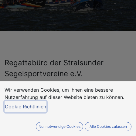
Regattabüro der Stralsunder
Segelsportvereine e.V.
Zum Kleinen Dänholm 21, 18439 Stralsund
Wir verwenden Cookies, um Ihnen eine bessere
Nutzerfahrung auf dieser Website bieten zu können.
organisation@stralsunder-segelwoche.org
Cookie Richtlinien
Vereinsregister: VR 571
Registergericht: Stralsund
Nur notwendige Cookies
Alle Cookies zulassen
Vertreten durch: