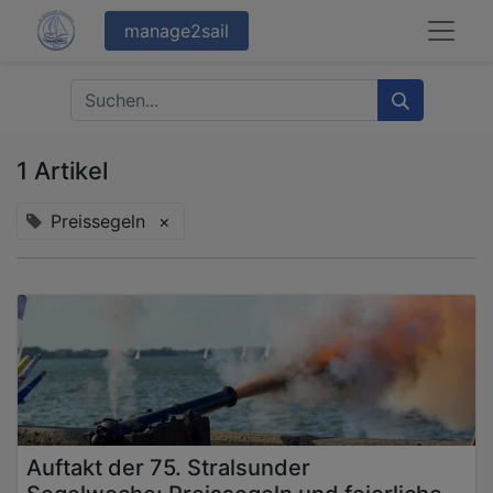
manage2sail
1 Artikel
Preissegeln
×
Auftakt der 75. Stralsunder