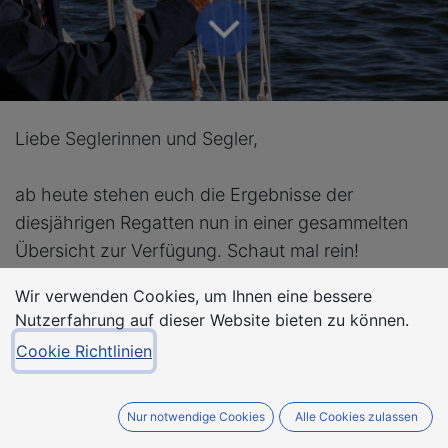
Liebe Seglerinnen und Segler,
ab heute stehen euch die Ergebnisse der
diesjährigen Regatten nun in einer gesammelten
Übersicht zur Verfügung. Schaut mal rein!
Wir verwenden Cookies, um Ihnen eine bessere
Ergebnisse 2024
Nutzerfahrung auf dieser Website bieten zu können.
Cookie Richtlinien
#
74. Stralsunder Segelwoche
Nur notwendige Cookies
Alle Cookies zulassen